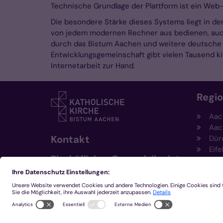
Technische Grundlage der Plattform ist ein We
Die besondere Stärke dieses Systems liegt in der
von jedem modernen Rechner aus bedienen, auch
durch das Bistum Aachen und weitere deutsche 
Entwicklungsgemeinschaft gibt vielen Tausend kir
Internetarbeit zur Hand.
Regi
Aac
Aac
Kontakt
Dür
Eife
Bischöfliches Generalvikariat
Hei
Aachen
Kem
Kre
+49 241 452-0
Mön
kommunikation@bistum-
aachen.de
www.bistum-aachen.de