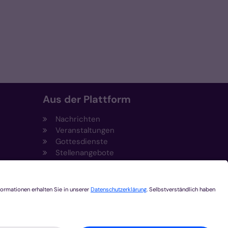
Aus der Plattform
Nachrichten
Veranstaltungen
Gottesdienste
Stellenangebote
Kirchenzeitung
Amtsblatt (Kirchlicher Anzeiger)
Rechtsdatenbank
Meldestelle gemäß
t
Hinweisgeberschutzgesetz