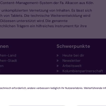
b-Content-Management-System der Fa. Alkacon aus Köln.
 unkomplizierten Vernetzung von Inhalten. Es lässt sich
 von Tablets. Die technische Weiterentwicklung wird
Diözesen unterstützt wird. Die genannte
chlichen Trägern ein hilfreiches Instrument für ihre
onen
Schwerpunkte
hen-Land
Heute bei dir
hen-Stadt
Newsletter
en
Arbeitswelt
l
Kolumbienpartnerschaft
nsberg
Umweltportal
pen-Viersen
Prävention
feld
Fundraising
chengladbach
Stiftungen
Engagement und Ehrenam
Innovationsplattform