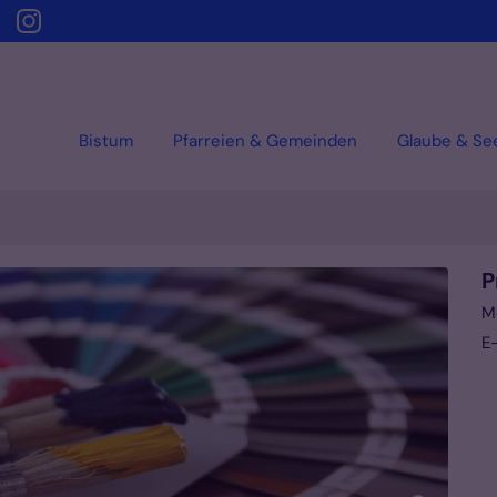
Bistum
Pfarreien & Gemeinden
Glaube & Se
P
M
E-