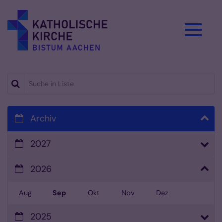
Zum Inhalt springen
Suche in Liste
Archiv
2027
2026
Aug
Sep
Okt
Nov
Dez
2025