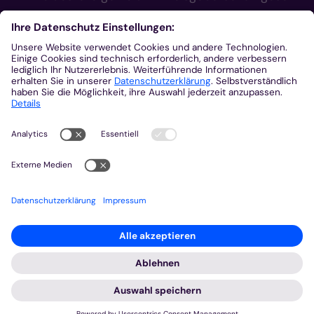
Kontakt
Bischöfliches Generalvikariat Aachen
+49 241 452-0
kommunikation@bistum-aachen.de
www.bistum-aachen.de
Besuchen Sie uns auf
© 2023 Bistum Aachen
Impressum
Datenschutz