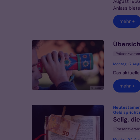
August 1956
Anlass biete
mehr +
Übersic
Präsenzveran
Montag, 17. Au
Das aktuell
mehr +
© Pixabay
Neutestament
Geld spricht
Selig, di
Präsenzveran
Montag, 24. Au