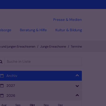
Presse & Medien
elsorge
Beratung & Hilfe
Kultur & Bildung
en und jungen Erwachsenen
Junge Erwachsene
Termine
che in Liste
Archiv
2027
2026
Aug
Sep
Okt
Nov
Dez