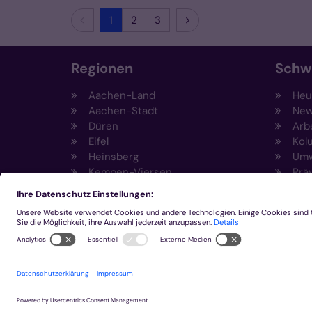
Vorherige Seite
Nächste Seite
1
2
3
Regionen
Schw
Aachen-Land
Heut
Aachen-Stadt
New
Düren
Arb
Eifel
Kol
Heinsberg
Umw
Kempen-Viersen
Prä
Krefeld
Wel
Mönchengladbach
© 2023 Bistum Aachen
Impressum
Datens