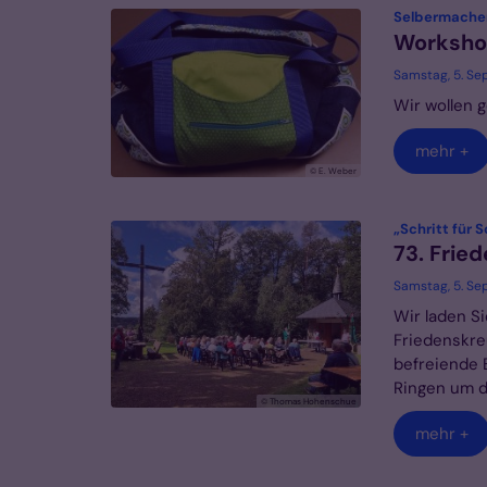
Selbermachen
Worksho
Samstag, 5. Se
Wir wollen 
mehr +
© E. Weber
„Schritt für S
73. Frie
Samstag, 5. Se
Wir laden S
Friedenskre
befreiende B
Ringen um d
© Thomas Hohenschue
mehr +