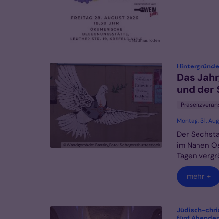
© Matthias Totten
Hintergründe
Das Jahr
und der 
Präsenzveran
Montag, 31. Au
Der Sechsta
im Nahen Ost
© Wandgemälde: Bansky, Foto: Schager/shutterstock
Tagen vergrö
mehr +
Jüdisch-chri
fünf Abende