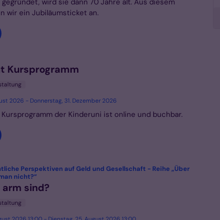
 gegründet, wird sie dann 70 Jahre alt. Aus diesem
n wir ein Jubiläumsticket an.
ht Kursprogramm
staltung
gust 2026 - Donnerstag, 31. Dezember 2026
e Kursprogramm der Kinderuni ist online und buchbar.
liche Perspektiven auf Geld und Gesellschaft - Reihe „Über
:
 man nicht?“
e arm sind?
staltung
gust 2026 13:00 - Dienstag, 25. August 2026 13:00