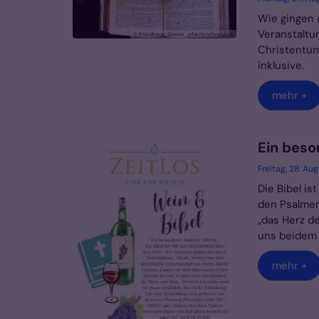
Wie gingen 
Veranstaltu
© Friedbert_Simon_pfarrbriefservice
Christentum
inklusive.
mehr +
Ein bes
Freitag, 28. Au
Die Bibel is
den Psalmen
„das Herz d
uns beidem 
mehr +