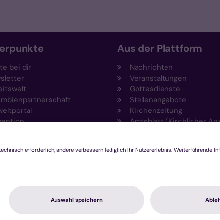
erpunkte
Aus der Plattform
e bei dir
Nachrichten
sletter
Veranstaltungen
eitswelt
Gottesdienste
umbienpartnerschaft
Stellenangebote
eltportal
Kirchenzeitung
vention
Amtsblatt (Kirchlicher An
tkirche
Rechtsdatenbank
Meldestelle gemäß
Hinweisgeberschutzgeset
chutz