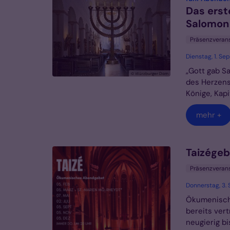
Das erste
Salomon
Präsenzveran
Dienstag, 1. S
„Gott gab S
© Würzburger Dom
des Herzens
Könige, Kapit
mehr +
Taizégeb
Präsenzveran
Donnerstag, 3.
Ökumenische
bereits vert
neugierig b