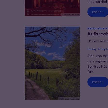
bist herzlich
mehr +
© KathJA / daCosta
Nationalparks
Aufbrec
Präsenzveran
Freitag, 4. Se
Sich von der
den eigenen
Spiritualitä
Ort.
mehr +
© Claudia Di Tommaso