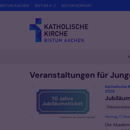
Zum Inhalt springen
BISTUM AACHEN
BISTUM A-Z
BISTUM KONTAKT
P
Veranstaltungen für Jun
Katholische 
:
2026
Jubiläum
Präsenzveran
Montag, 17. No
© Akademie des Bistums Aachen
Die Akademi