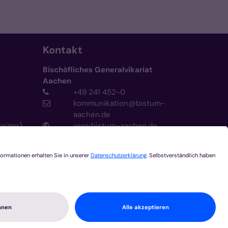
Kontakt
Bischöfliches Generalvikariat
Aachen
+49 241 452-0
kommunikation@bistum-
aachen.de
zeiger)
www.bistum-aachen.de
Besuchen Sie uns auf
z