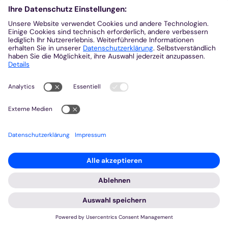
© Matthias Totten
Kinoabend - "God meets Movie"
Donnerstag, 24. September 2026 19:30 - 21:30
Schau dir aktuelle Filme im Kinoformat an in der
schön eingerichteten Kapelle von St. Thomas
Morus in Krefeld. Ansprechend illuminiert und mit
einem kühlen Getränk fehlt es dem echten
Kinoerlebnis an nichts.
mehr +