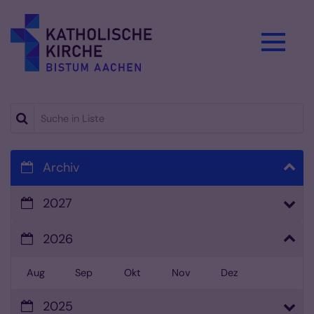
Zum Inhalt springen
Suche in Liste
Archiv
2027
2026
Aug
Sep
Okt
Nov
Dez
2025