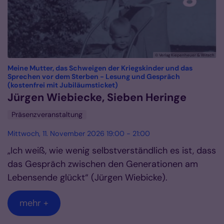
© Verlag Kiepenheuer & Witsch
Meine Mutter, das Schweigen der Kriegskinder und das
Sprechen vor dem Sterben - Lesung und Gespräch
:
(kostenfrei mit Jubiläumsticket)
Jürgen Wiebiecke, Sieben Heringe
Präsenzveranstaltung
Mittwoch, 11. November 2026 19:00 - 21:00
„Ich weiß, wie wenig selbstverständlich es ist, dass
das Gespräch zwischen den Generationen am
Lebensende glückt“ (Jürgen Wiebicke).
mehr +