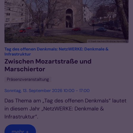
© Stadt Aachen/Andreas Herrmann
Tag des offenen Denkmals: NetzWERKE: Denkmale &
:
Infrastruktur
Zwischen Mozartstraße und
Marschiertor
Präsenzveranstaltung
Sonntag, 13. September 2026 10:00 - 17:00
Das Thema am „Tag des offenen Denkmals“ lautet
in diesem Jahr „NetzWERKE: Denkmale &
Infrastruktur“.
mehr +