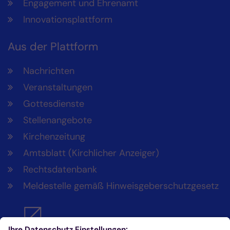
Engagement und Ehrenamt
Innovationsplattform
Aus der Plattform
Nachrichten
Veranstaltungen
Gottesdienste
Stellenangebote
Kirchenzeitung
Amtsblatt (Kirchlicher Anzeiger)
Rechtsdatenbank
Meldestelle gemäß Hinweisgeberschutzgesetz