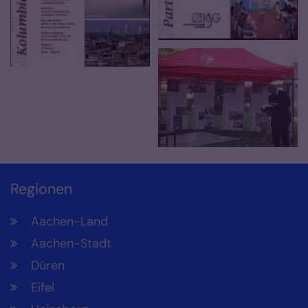
Regionen
Aachen-Land
Aachen-Stadt
Düren
Eifel