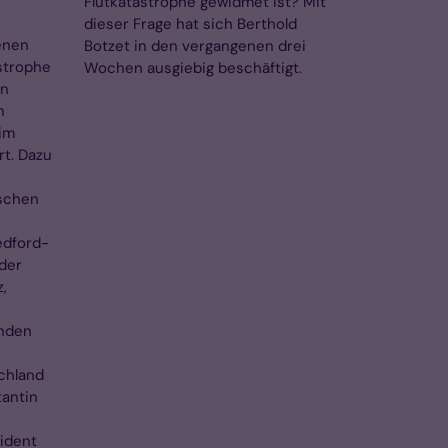
Flutkatastrophe gewidmet ist? Mit
dieser Frage hat sich Berthold
enen
Botzet in den vergangenen drei
strophe
Wochen ausgiebig beschäftigt.
en
n
im
t. Dazu
ischen
edford-
der
,
nden
schland
tantin
ident