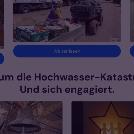
© privat
lig
Weiter lesen
tum die Hochwasser-Katastr
Und sich engagiert.