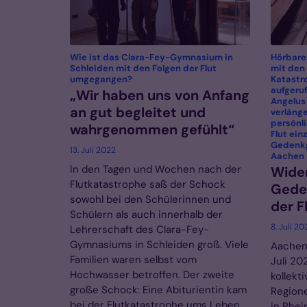
Wie ist das Clara-Fey-Gymnasium in
Hörbare
Schleiden mit den Folgen der Flut
mit den
:
umgegangen?
Katastr
aufgeruf
„Wir haben uns von Anfang
Angelus
an gut begleitet und
verläng
persönli
wahrgenommen gefühlt“
Flut ein
Gedenkg
13. Juli 2022
:
Aachen
In den Tagen und Wochen nach der
Wider
Flutkatastrophe saß der Schock
Gede
sowohl bei den Schülerinnen und
der F
Schülern als auch innerhalb der
8. Juli 20
Lehrerschaft des Clara-Fey-
Gymnasiums in Schleiden groß. Viele
Aachen,
Familien waren selbst vom
Juli 20
Hochwasser betroffen. Der zweite
kollekt
große Schock: Eine Abiturientin kam
Region
bei der Flutkatastrophe ums Leben.
in Rhei