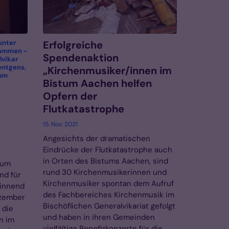
unter
Erfolgreiche
ammen -
Spendenaktion
lvikar
entgens,
„Kirchenmusiker/innen im
tum
Bistum Aachen helfen
Opfern der
Flutkatastrophe
15. Nov. 2021
Angesichts der dramatischen
Eindrücke der Flutkatastrophe auch
in Orten des Bistums Aachen, sind
tum
rund 30 Kirchenmusikerinnen und
nd für
Kirchenmusiker spontan dem Aufruf
ginnend
des Fachbereiches Kirchenmusik im
ezember
Bischöflichen Generalvikariat gefolgt
 die
und haben in ihren Gemeinden
n im
vielfältige Benefizkonzerte für die