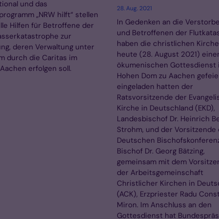
tional und das
28. Aug. 2021
rogramm „NRW hilft“ stellen
In Gedenken an die Verstorb
lle Hilfen für Betroffene der
und Betroffenen der Flutkata
sserkatastrophe zur
haben die christlichen Kirch
ng, deren Verwaltung unter
heute (28. August 2021) eine
 durch die Caritas im
ökumenischen Gottesdienst 
Aachen erfolgen soll.
Hohen Dom zu Aachen gefeier
eingeladen hatten der
Ratsvorsitzende der Evangel
Kirche in Deutschland (EKD),
Landesbischof Dr. Heinrich B
Strohm, und der Vorsitzende 
Deutschen Bischofskonferenz
Bischof Dr. Georg Bätzing,
gemeinsam mit dem Vorsitze
der Arbeitsgemeinschaft
Christlicher Kirchen in Deut
(ACK), Erzpriester Radu Cons
Miron. Im Anschluss an den
Gottesdienst hat Bundespräs