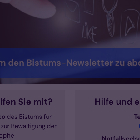
asser-Katastrophe 2021 im Bist
, Spendenmöglichkeiten, Kontaktadressen und 
lfen Sie mit?
Hilfe und 
to
des Bistums für
T
 zur Bewältigung der
rophe
Notfallseel