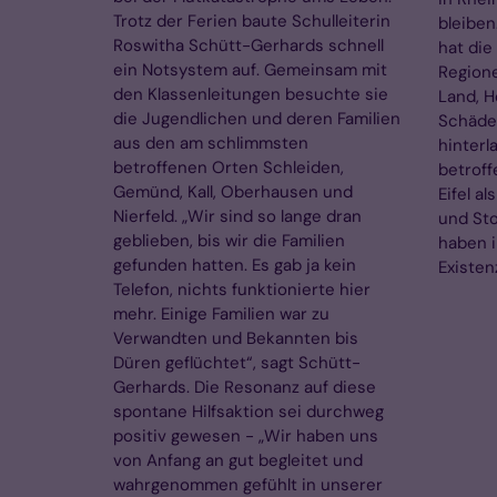
Trotz der Ferien baute Schulleiterin
bleiben
Roswitha Schütt-Gerhards schnell
hat die
ein Notsystem auf. Gemeinsam mit
Regione
den Klassenleitungen besuchte sie
Land, H
die Jugendlichen und deren Familien
Schäde
aus den am schlimmsten
hinterl
betroffenen Orten Schleiden,
betroff
Gemünd, Kall, Oberhausen und
Eifel a
Nierfeld. „Wir sind so lange dran
und Sto
geblieben, bis wir die Familien
haben i
gefunden hatten. Es gab ja kein
Existen
Telefon, nichts funktionierte hier
mehr. Einige Familien war zu
Verwandten und Bekannten bis
Düren geflüchtet“, sagt Schütt-
Gerhards. Die Resonanz auf diese
spontane Hilfsaktion sei durchweg
positiv gewesen - „Wir haben uns
von Anfang an gut begleitet und
wahrgenommen gefühlt in unserer