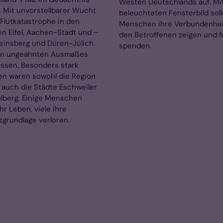
Westen Deutschlands auf. Mi
. Mit unvorstellbarer Wucht
beleuchteten Fensterbild sol
 Flutkatastrophe in den
Menschen ihre Verbundenhei
n Eifel, Aachen-Stadt und –
den Betroffenen zeigen und f
einsberg und Düren-Jülich
spenden.
n ungeahnten Ausmaßes
assen. Besonders stark
en waren sowohl die Region
ls auch die Städte Eschweiler
lberg. Einige Menschen
hr Leben, viele ihre
zgrundlage verloren.