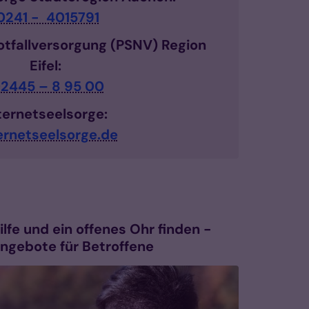
0241 - 4015791
otfallversorgung (PSNV) Region
Eifel:
2445 – 8 95 00
ternetseelsorge:
ernetseelsorge.de
ilfe und ein offenes Ohr finden -
ngebote für Betroffene