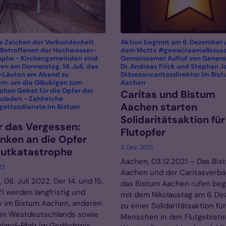
s Zeichen der Verbundenheit
Aktion beginnt am 6. Dezember 
 Betroffenen der Hochwasser-
dem Motto #gemeinsamallezus
ophe - Kirchengemeinden sind
Gemeinsamer Aufruf von Genera
en am Donnerstag, 14. Juli, das
Dr. Andreas Frick und Stephan J
-Läuten am Abend zu
Diözesancaritasdirektor im Bis
:
ern, um die Gläubigen zum
Aachen
chen Gebet für die Opfer der
Caritas und Bistum
zuladen - Zahlreiche
Aachen starten
ottesdienste im Bistum
Solidaritätsaktion für
 das Vergessen:
Flutopfer
nken an die Opfer
3. Dez. 2021
lutkatastrophe
Aachen, 03.12.2021 – Das Bis
22
Aachen und der Caritasverba
 08. Juli 2022. Der 14. und 15.
das Bistum Aachen rufen be
21 werden langfristig und
mit dem Nikolaustag am 6. D
iv im Bistum Aachen, anderen
zu einer Solidaritätsaktion für
en Westdeutschlands sowie
Menschen in den Flutgebiete
nland-Pfalz im Gedächtnis