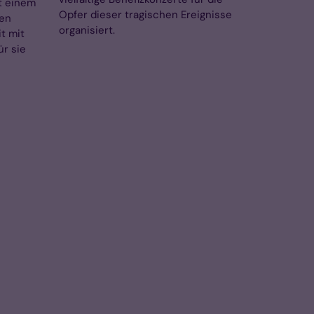
t einem
Opfer dieser tragischen Ereignisse
len
organisiert.
t mit
ür sie