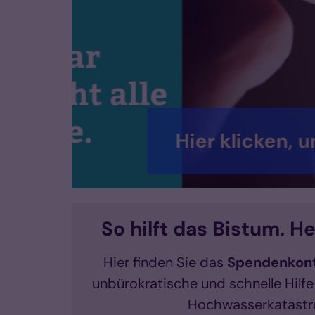
<big><b>Die Hochw
Hilfe
© Bistum Aachen
So hilft das Bistum. He
Hier finden Sie das
Spendenkon
unbürokratische und schnelle Hilfe
Hochwasserkatast