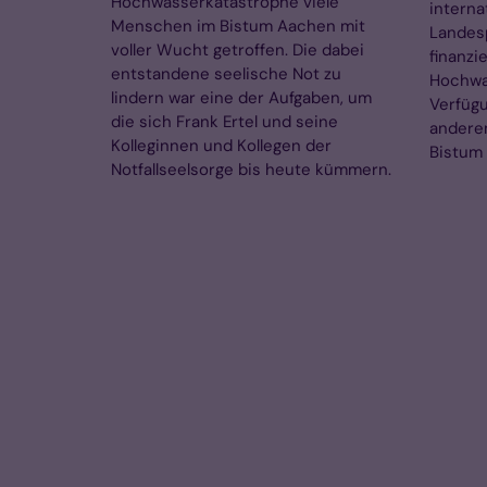
Hochwasserkatastrophe viele
interna
Menschen im Bistum Aachen mit
Landesp
voller Wucht getroffen. Die dabei
finanzie
entstandene seelische Not zu
Hochwa
lindern war eine der Aufgaben, um
Verfügu
die sich Frank Ertel und seine
anderem
Kolleginnen und Kollegen der
Bistum 
Notfallseelsorge bis heute kümmern.