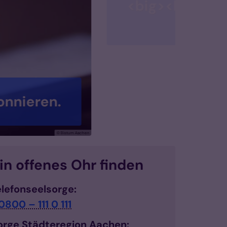
um Aachen</b></big>
Berichte
© www.unsplash.com
ein offenes Ohr finden
elefonseelsorge:
0800 – 111 0 111
sorge Städteregion Aachen: