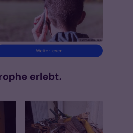
© www.pixabay.com
Weiter lesen
ophe erlebt.