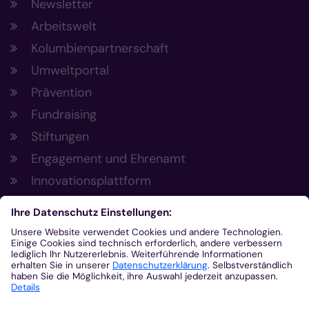
Newsletter
Arbeitswelt
Kolumbienpartnerschaft
Umweltportal
Prävention
Fundraising
Stiftungen
Engagement und Ehrenamt
Innovationsplattform
Aus der Plattform
Nachrichten
Veranstaltungen
Gottesdienste