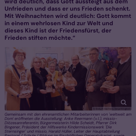
wird deutlich, dass Gott aussteigt aus dem
Unfrieden und dass er uns Frieden schenkt.
Mit Weihnachten wird deutlich: Gott kommt
in einem wehrlosen Kind zur Welt und
dieses Kind ist der Friedensfürst, der
Frieden stiften möchte.“
© Bistum Aachen / Anja Klingbeil
Gemeinsam mit den ehrenamtlichen Mitarbeiterinnen von 'weltweit am
Dom' eröffneten die Ausstellung: Anke Reermann (v.l.), missio-
Diözesanreferentin, Bürgermeisterin Hilde Scheidt, Pfarrer Dirk
Bingener, Präsident der Hilfswerke Kindermissionswerk 'Die
Sternsinger' und missio, Harald Hüller, Leiter der Hauptabteilung
Pastoral / Schule / Bildung im Bischöflichen Generalvikariat, sowie