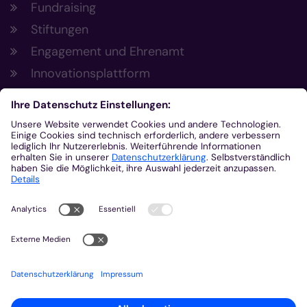
Fundraising
Stiftungen
Engagement und Ehrenamt
Innovationsplattform
Aus der Plattform
Nachrichten
Veranstaltungen
Gottesdienste
Stellenangebote
Kirchenzeitung
Amtsblatt (Kirchlicher Anzeiger)
Rechtsdatenbank
Meldestelle gemäß Hinweisgeberschutzgesetz