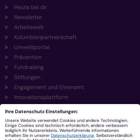
Heute bei dir
Newsletter
Arbeitswelt
Kolumbienpartnerschaft
Umweltportal
Prävention
Fundraising
Stiftungen
Engagement und Ehrenamt
Innovationsplattform
Aus der Plattform
Nachrichten
Veranstaltungen