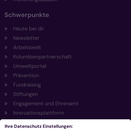
Schwerpunkte
Heute bei dir
Newsletter
Arbeitswelt
Kolumbienpartnerschaft
Umweltportal
Prävention
Fundraising
Stiftungen
Engagement und Ehrenamt
Innovationsplattform
Aus der Plattform