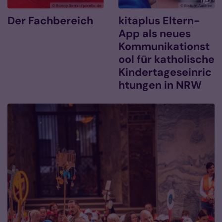
© Ronny Senst / pixelio.de
© Bistum Aachen
Der Fachbereich
kitaplus Eltern-
App als neues
Kommunikationst
ool für katholische
Kindertageseinric
htungen in NRW