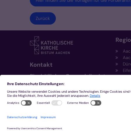
Hier finden Sie die Vorlagen für die Förderant
Zurück
Regi
Aac
Aac
Kontakt
Dür
Eife
Bischöfliches Generalvikariat
Hei
Aachen
Kem
Kre
+49 241 452-0
Mön
kommunikation@bistum-
aachen.de
www.bistum-aachen.de
2026 © Bistum Aachen
Impressum
Datensc