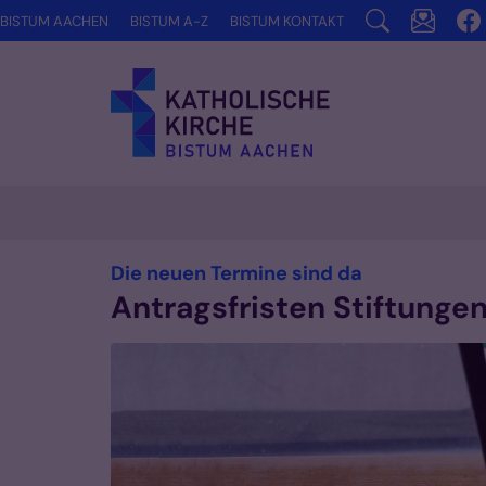
Zum Inhalt springen
BISTUM AACHEN
BISTUM A-Z
BISTUM KONTAKT
:
Die neuen Termine sind da
Antragsfristen Stiftunge