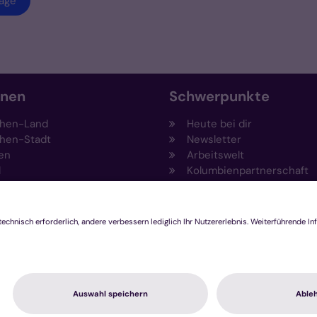
räge
onen
Schwerpunkte
hen-Land
Heute bei dir
hen-Stadt
Newsletter
en
Arbeitswelt
l
Kolumbienpartnerschaft
nsberg
Umweltportal
pen-Viersen
Prävention
feld
Fundraising
chengladbach
Stiftungen
Engagement und Ehrenam
Innovationsplattform
hutzerklärung