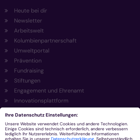
Heute bei dir
Newsletter
Arbeitswelt
Kolumbienpartnerschaft
Umweltportal
Prävention
Fundraising
Stiftungen
Engagement und Ehrenamt
Innovationsplattform
Aus der Plattform
Nachrichten