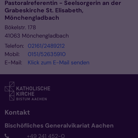
Pastoralreferentin - Seelsorgerin an der
Grabeskirche St. Elisabeth,
Mönchengladbach
Bökelstr. 178
41063
Mönchengladbach
Telefon:
02161/2489212
Mobil:
0151/52635910
E-Mail:
Klick zum E-Mail senden
Kontakt
Bischöfliches Generalvikariat Aachen
+49 241 452-0