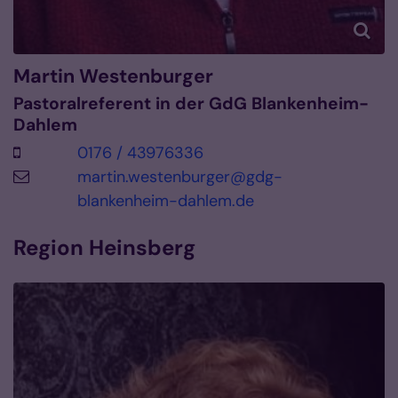
Martin
Westenburger
Pastoralreferent in der GdG Blankenheim-
Dahlem
0176 / 43976336
martin.westenburger@gdg-
blankenheim-dahlem.de
Region Heinsberg