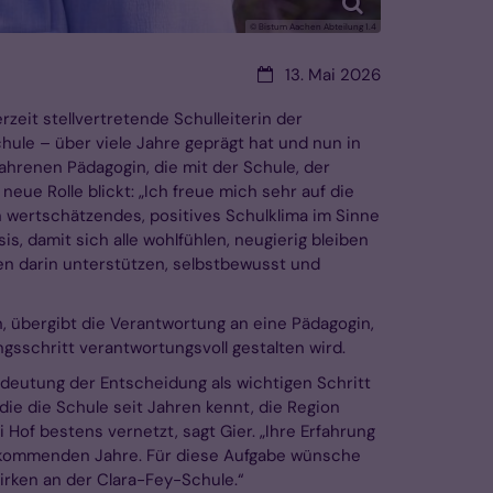
© Bistum Aachen Abteilung 1.4
Datum:
13. Mai 2026
zeit stellvertretende Schulleiterin der
ule – über viele Jahre geprägt hat und nun in
hrenen Pädagogin, die mit der Schule, der
eue Rolle blickt: „Ich freue mich sehr auf die
 wertschätzendes, positives Schulklima im Sinne
s, damit sich alle wohlfühlen, neugierig bleiben
en darin unterstützen, selbstbewusst und
, übergibt die Verantwortung an eine Pädagogin,
gsschritt verantwortungsvoll gestalten wird.
edeutung der Entscheidung als wichtigen Schritt
die die Schule seit Jahren kennt, die Region
 Hof bestens vernetzt, sagt Gier. „Ihre Erfahrung
die kommenden Jahre. Für diese Aufgabe wünsche
irken an der Clara-Fey-Schule.“