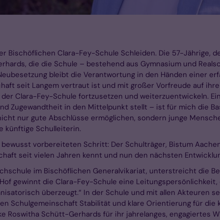
r Bischöflichen Clara-Fey-Schule Schleiden. Die 57-Jährige, der
erhards, die die Schule – bestehend aus Gymnasium und Realsch
eubesetzung bleibt die Verantwortung in den Händen einer erfa
t seit Langem vertraut ist und mit großer Vorfreude auf ihre n
der Clara-Fey-Schule fortzusetzen und weiterzuentwickeln. Ein
 Zugewandtheit in den Mittelpunkt stellt – ist für mich die Basi
r nicht nur gute Abschlüsse ermöglichen, sondern junge Mensch
 künftige Schulleiterin.
bewusst vorbereiteten Schritt: Der Schulträger, Bistum Aachen
haft seit vielen Jahren kennt und nun den nächsten Entwicklun
chschule im Bischöflichen Generalvikariat, unterstreicht die B
 Hof gewinnt die Clara-Fey-Schule eine Leitungspersönlichkeit, 
isatorisch überzeugt.“ In der Schule und mit allen Akteuren sei
amten Schulgemeinschaft Stabilität und klare Orientierung für 
ke Roswitha Schütt-Gerhards für ihr jahrelanges, engagiertes W