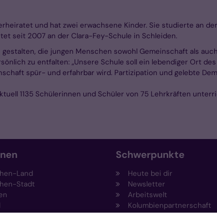
verheiratet und hat zwei erwachsene Kinder. Sie studierte an de
tet seit 2007 an der Clara-Fey-Schule in Schleiden.
e gestalten, die jungen Menschen sowohl Gemeinschaft als auch
önlich zu entfalten: „Unsere Schule soll ein lebendiger Ort de
schaft spür- und erfahrbar wird. Partizipation und gelebte Demok
tuell 1135 Schülerinnen und Schüler von 75 Lehrkräften unterri
onen
Schwerpunkte
hen-Land
Heute bei dir
hen-Stadt
Newsletter
en
Arbeitswelt
l
Kolumbienpartnerschaft
nsberg
Umweltportal