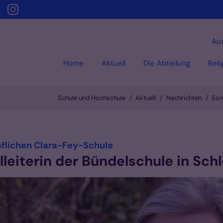
Aus
Home
Aktuell
Die Abteilung
Reli
Schule und Hochschule
Aktuell
Nachrichten
Son
:
öflichen Clara-Fey-Schule
leiterin der Bündelschule in Sch