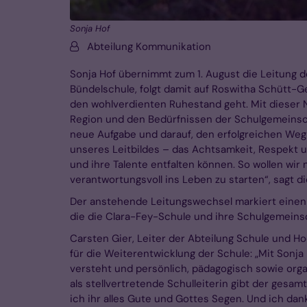
Sonja Hof
Von:
Abteilung Kommunikation
Sonja Hof übernimmt zum 1. August die Leitung de
Bündelschule, folgt damit auf Roswitha Schütt-G
den wohlverdienten Ruhestand geht. Mit dieser N
Region und den Bedürfnissen der Schulgemeinschaf
neue Aufgabe und darauf, den erfolgreichen Weg 
unseres Leitbildes – das Achtsamkeit, Respekt und
und ihre Talente entfalten können. So wollen wi
verantwortungsvoll ins Leben zu starten“, sagt die
Der anstehende Leitungswechsel markiert einen 
die die Clara-Fey-Schule und ihre Schulgemeinsc
Carsten Gier, Leiter der Abteilung Schule und Ho
für die Weiterentwicklung der Schule: „Mit Sonja
versteht und persönlich, pädagogisch sowie organ
als stellvertretende Schulleiterin gibt der ges
ich ihr alles Gute und Gottes Segen. Und ich dan