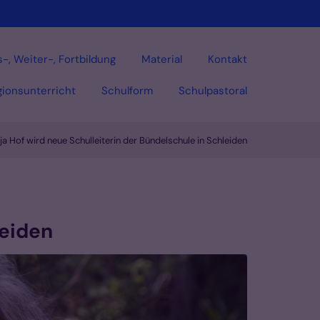
-, Weiter-, Fortbildung
Material
Kontakt
gionsunterricht
Schulform
Schulpastoral
ja Hof wird neue Schulleiterin der Bündelschule in Schleiden
Vorlesen
leiden