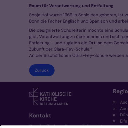
Raum für Verantwortung und Entfaltung
Sonja Hof wurde 1969 in Schleiden geboren, ist 
Bonn die Fächer Englisch und Spanisch und arbei
Die designierte Schulleiterin möchte eine Schul
gibt, Verantwortung zu übernehmen und sich pers
Entfaltung – und zugleich ein Ort, an dem Gemein
Zukunft der Clara-Fey-Schule.“
An der Bischöflichen Clara-Fey-Schule werden ak
Zurück
Regi
Aac
Aac
Kontakt
Dür
Eife
Bischöfliches Generalvikariat
Hei