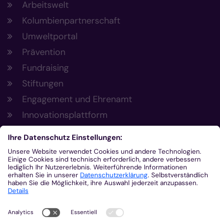
Arbeitswelt
Kolumbienpartnerschaft
Umweltportal
Prävention
Fundraising
Stiftungen
Engagement und Ehrenamt
Innovationsplattform
Aus der Plattform
Nachrichten
Veranstaltungen
Gottesdienste
Stellenangebote