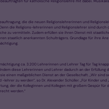
beauftragten für katholische Religionslehre mit dabei. Musikal
rbeauftragung, die die neuen Religionslehrerinnen und Religion
. Denn die Religions-lehrerinnen und Religionslehrer sind durc
che zu vermitteln. Zudem erfüllen sie ihren Dienst mit staatlic
n staatlich anerkannten Schulträgers. Grundlage für ihre Anstel
mächtigung.
lmächtigung ca. 3.200 Lehrerinnen und Lehrer Tag für Tag knap
 Indem diese Lehrerinnen und Lehrer dadurch an der Erfüllung 
 sie einen maßgeblichen Dienst an der Gesellschaft. „Wir sind s
lehrer zu werden“, so Dr. Alexander Schüller. „Für Kinder und J
rtung, der die Kolleginnen und Kollegen mit großem Gespür für
recht werden.“