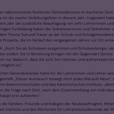
en während eines festlichen Gottesdienstes im Aachener Dom di
 ist die zweite Verleihungsfeier in diesem Jahr, insgesamt hab
esem Jahr die zusätzliche Beaufragung von zehn Lehrerinnen und
jährigen Fortbildung haben die Teilnehmerinnen und Teilnehmer
em Thema Tod und Trauer an der Schule und Schulgottesdienst
n Projekte, die im Verlauf des vergangenen Jahres vor Ort ent
ch: „Auch Sie als Schulseel-sorgerinnen und Schulseelsorger, a
s stellen. Sie in Berührung bringen mit der Gegenwart Gottes -
h nur dadurch, dass Sie sich Zeit nehmen und aufmerksam sind
öglich ist.“
ichen Generalvikariats hatte für die Lehrerinnen und Lehrer 
tellt. „Dieser Austausch bewegt mich jedes Mal aufs Neue“, sag
he Bekenntnisschulen und des Katechetischen Instituts, „denn
legen die Frage nach Gott, nach dem Zusammenhang von Indivi
haupt erst aufwerfen.“
ie Familien, Freunde und Kollegen der Neubeauftragten, Mitar
chen Instituts und des Mentorats für Lehramtsstudierende der