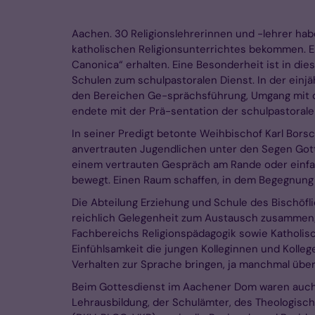
Aachen. 30 Religionslehrerinnen und -lehrer hab
katholischen Religionsunterrichtes bekommen. Es
Canonica“ erhalten. Eine Besonderheit ist in di
Schulen zum schulpastoralen Dienst. In der ein
den Bereichen Ge-sprächsführung, Umgang mit d
endete mit der Prä-sentation der schulpastorale
In seiner Predigt betonte Weihbischof Karl Bors
anvertrauten Jugendlichen unter den Segen Gotte
einem vertrauten Gespräch am Rande oder einfac
bewegt. Einen Raum schaffen, in dem Begegnung m
Die Abteilung Erziehung und Schule des Bischöfl
reichlich Gelegenheit zum Austausch zusammenges
Fachbereichs Religionspädagogik sowie Katholisc
Einfühlsamkeit die jungen Kolleginnen und Kol
Verhalten zur Sprache bringen, ja manchmal über
Beim Gottesdienst im Aachener Dom waren auch d
Lehrausbildung, der Schulämter, des Theologis