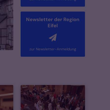
Newsletter der Region
Eifel
zur Newsletter-Anmeldung
s / pixelio.de