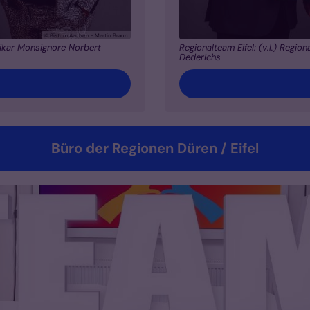
© Bistum Aachen - Martin Braun
vikar Monsignore Norbert
Regionalteam Eifel: (v.l.) Regio
Dederichs
Büro der Regionen Düren / Eifel