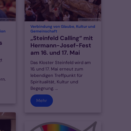
ephan Johnen
© Stephan Johnen
Verbindung von Glaube, Kultur und
:
ion
Gemeinschaft
„Steinfeld Calling“ mit
s
Hermann-Josef-Fest
am 16. und 17. Mai
gt
Das Kloster Steinfeld wird am
16. und 17. Mai erneut zum
lebendigen Treffpunkt für
rn.
Spiritualität, Kultur und
Begegnung. ...
Mehr