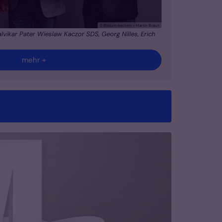
© Bistum Aachen - Martin Braun
nalvikar Pater Wieslaw Kaczor SDS, Georg Nilles, Erich
mehr +