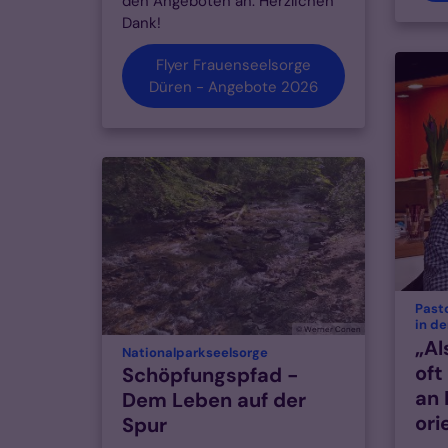
den Angeboten an. Herzlichen
Dank!
Flyer Frauenseelsorge
Düren - Angebote 2026
Pasto
in d
© Werner Conen
„Al
:
Nationalparkseelsorge
oft
Schöpfungspfad -
an 
Dem Leben auf der
ori
Spur