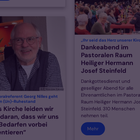
© St
„Ihr seid das Herz unserer Kir
Dankeabend im
Pastoralen Raum
Heiliger Hermann
Josef Steinfeld
Dankgottesdienst und
geselliger Abend für alle
© P. Wieslaw Kaczor
Ehrenamtlichen im Pastora
ralreferent Georg Nilles geht
:
Raum Heiliger Hermann Jo
en (Un)-Ruhestand
s Kirche leiden wir
Steinfeld. 310 Menschen
 daran, dass wir uns
nehmen teil.
Bedarfen vorbei
Mehr
entieren“