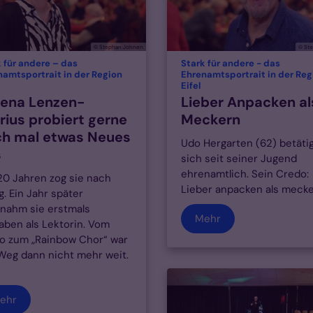
© Stephan Johnen
© St
 für andere – das
Stark für andere - das
namtsportrait in der Region
Ehrenamtsportrait in der Reg
:
Eifel
ena Lenzen-
Lieber Anpacken al
rius probiert gerne
Meckern
h mal etwas Neues
Udo Hergarten (62) betäti
s
sich seit seiner Jugend
ehrenamtlich. Sein Credo:
20 Jahren zog sie nach
Lieber anpacken als mecke
g. Ein Jahr später
nahm sie erstmals
Mehr
aben als Lektorin. Vom
 zum „Rainbow Chor“ war
Weg dann nicht mehr weit.
ehr