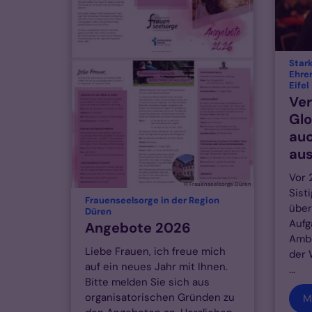
Stark
Ehre
:
Eifel
Ver
Glo
auc
au
Vor 
© Frauenseelsorge Düren
Sisti
Frauenseelsorge in der Region
über
:
Düren
Aufg
Angebote 2026
Ambo
Liebe Frauen, ich freue mich
der 
auf ein neues Jahr mit Ihnen.
...
Bitte melden Sie sich aus
organisatorischen Gründen zu
M