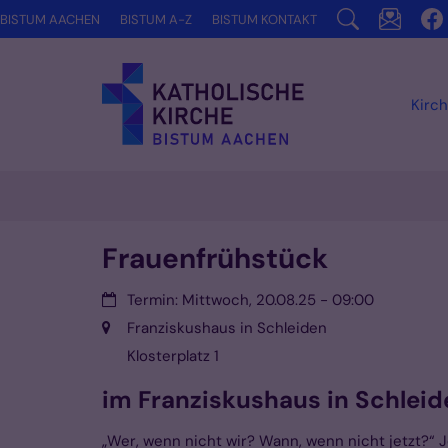
Zum Inhalt springen
BISTUM AACHEN
BISTUM A-Z
BISTUM KONTAKT
Kirch
Frauenfrühstück
Datum:
Termin: Mittwoch, 20.08.25 - 09:00
Ort:
Franziskushaus in Schleiden
Klosterplatz 1
im Franziskushaus in Schleid
„Wer, wenn nicht wir? Wann, wenn nicht jetzt?“