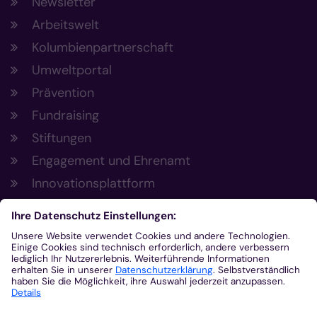
Newsletter
Arbeitswelt
Kolumbienpartnerschaft
Umweltportal
Prävention
Fundraising
Stiftungen
Engagement und Ehrenamt
Innovationsplattform
Aus der Plattform
Nachrichten
Veranstaltungen
Gottesdienste