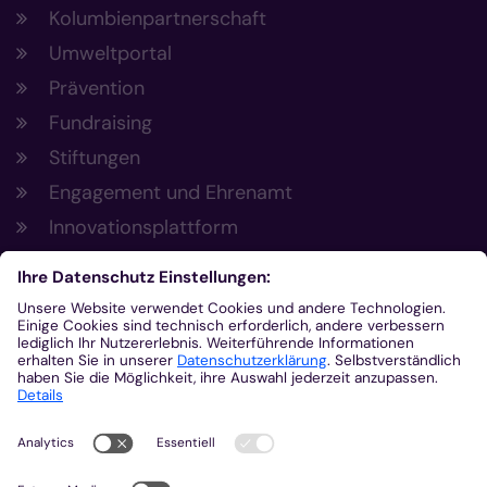
Kolumbienpartnerschaft
Umweltportal
Prävention
Fundraising
Stiftungen
Engagement und Ehrenamt
Innovationsplattform
Aus der Plattform
Nachrichten
Veranstaltungen
Gottesdienste
Stellenangebote
Kirchenzeitung