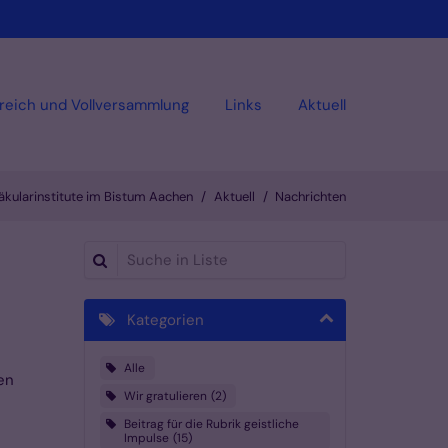
reich und Vollversammlung
Links
Aktuell
kularinstitute im Bistum Aachen
Aktuell
Nachrichten
Suche in Liste
Kategorien
Alle
en
Wir gratulieren
2
Beitrag für die Rubrik geistliche
Impulse
15