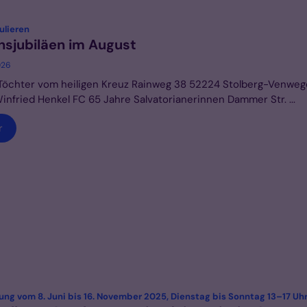
:
ulieren
sjubiläen im August
026
i Töchter vom heiligen Kreuz Rainweg 38 52224 Stolberg-Venweg
infried Henkel FC 65 Jahre Salvatorianerinnen Dammer Str. ...
r
ung vom 8. Juni bis 16. November 2025, Dienstag bis Sonntag 13–17 Uh