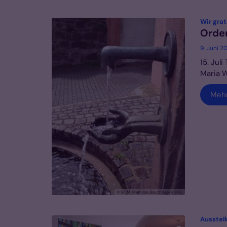
Wir grat
Orden
9. Juni 2
15. Jul
Maria W
Meh
© Sr. M. Mathilde Bruchhagen SND
Ausstell