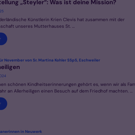
ellung „Steyler“: Was ist deine Mission?
025
derländische Künstlerin Krien Clevis hat zusammen mit der
chaft unseres Mutterhauses St. ...
r
:
ür November von Sr. Martina Kohler SSpS, Eschweiler
heiligen
2024
en schönen Kindheitserinnerungen gehört es, wenn wir als Fam
ahr an Allerheiligen einen Besuch auf dem Friedhof machten. ...
r
:
ranerinnen in Neuwerk