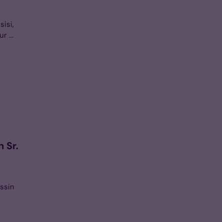
isi,
 ...
 Sr.
ssin