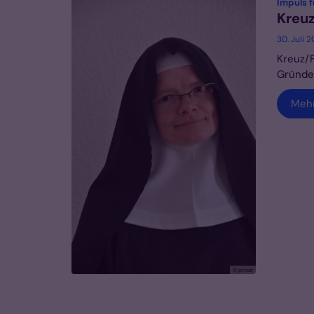
Impuls f
Kreuz
30. Juli 
Kreuz/F
Gründen
Meh
© privat