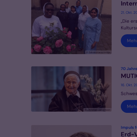
Inter
21. Okt. 
„Die er
Kulturs
Meh
© Salvatorianerinnen
70 Jahr
MUTI
16. Okt. 
Schwest
Meh
© Christian van t´Hoen
Impuls f
Erd-