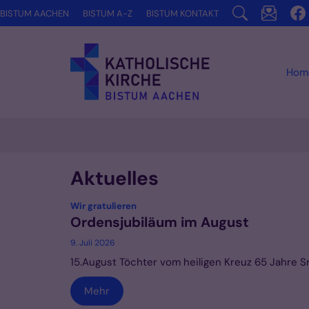
Zum Inhalt springen
BISTUM AACHEN
BISTUM A-Z
BISTUM KONTAKT
Hom
Aktuelles
:
Wir gratulieren
Ordensjubiläum im August
9. Juli 2026
15.August Töchter vom heiligen Kreuz 65 Jahre 
Mehr