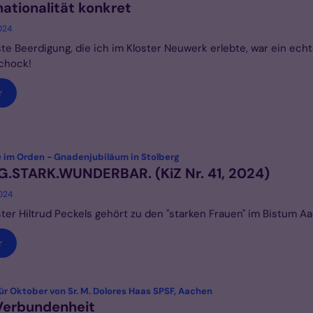
nationalität konkret
2024
ste Beerdigung, die ich im Kloster Neuwerk erlebte, war ein echt
chock!
r
:
e im Orden - Gnadenjubiläum in Stolberg
G.STARK.WUNDERBAR. (KiZ Nr. 41, 2024)
2024
er Hiltrud Peckels gehört zu den "starken Frauen" im Bistum A
r
:
ür Oktober von Sr. M. Dolores Haas SPSF, Aachen
Verbundenheit