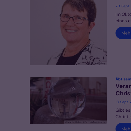
20. Sept.
Im Okto
eines e
Meh
© privat
Äbtissi
Veran
Chri
18. Sept.
Gibt es
Christi
© Martin Liebau/Pfarrbriefservice.de
Meh