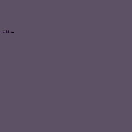
n
das ...