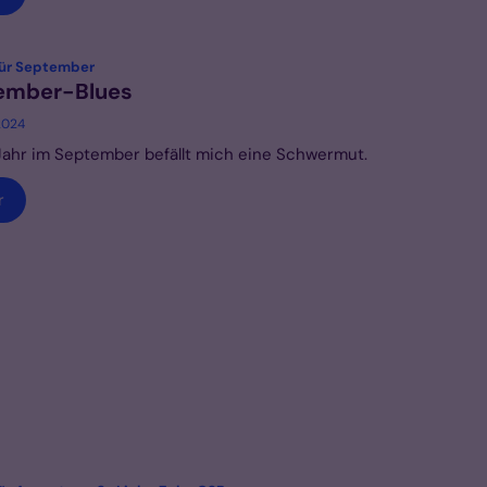
:
für September
ember-Blues
2024
ahr im September befällt mich eine Schwermut.
r