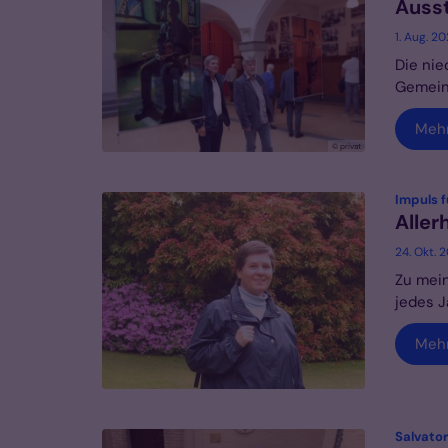
Ausst
1. Aug. 2
Die nie
Gemeins
Meh
© privat
Impuls f
Aller
24. Okt. 
Zu mein
jedes J
Meh
Salvato