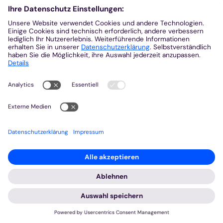
:
Impuls für Dezember von Sr. Waltraud Schulte PIJ, Aachen
Wachsam sein, wachsam leben, auf die
Zeichen der Zeit achten
18. Nov. 2023
So hören wir – und es mag in unterschiedlicher
Eindringlichkeit auf uns wirken – im Evangelium
nach Markus (Mk 13,33-37) am 1. Adventsonntag
2023. ...
Mehr