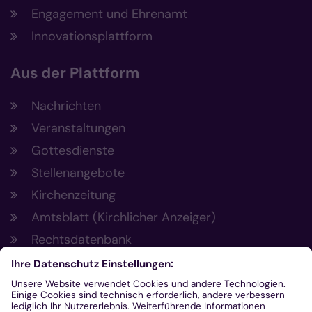
Engagement und Ehrenamt
Innovationsplattform
Aus der Plattform
Nachrichten
Veranstaltungen
Gottesdienste
Stellenangebote
Kirchenzeitung
Amtsblatt (Kirchlicher Anzeiger)
Rechtsdatenbank
Meldestelle gemäß Hinweisgeberschutzgesetz