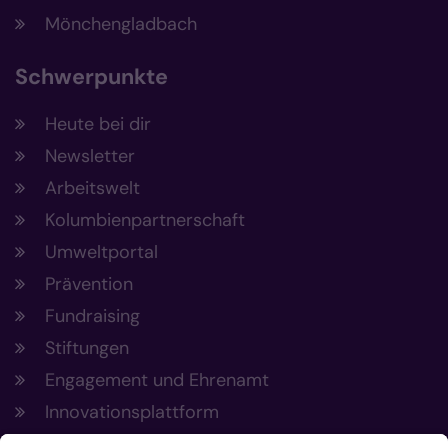
Mönchengladbach
Schwerpunkte
Heute bei dir
Newsletter
Arbeitswelt
Kolumbienpartnerschaft
Umweltportal
Prävention
Fundraising
Stiftungen
Engagement und Ehrenamt
Innovationsplattform