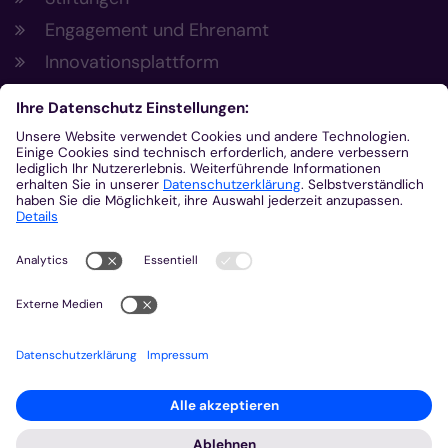
Engagement und Ehrenamt
Innovationsplattform
Aus der Plattform
Nachrichten
Veranstaltungen
Gottesdienste
Stellenangebote
Kirchenzeitung
Amtsblatt (Kirchlicher Anzeiger)
Rechtsdatenbank
Meldestelle gemäß Hinweisgeberschutzgesetz