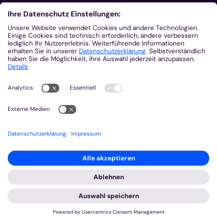
Aus der Plattform
Nachrichten
Veranstaltungen
Gottesdienste
Stellenangebote
Kirchenzeitung
Amtsblatt (Kirchlicher Anzeiger)
Rechtsdatenbank
Meldestelle gemäß Hinweisgeberschutzgesetz
2026 © Bistum Aachen
Impressum
Datenschutzerklärung