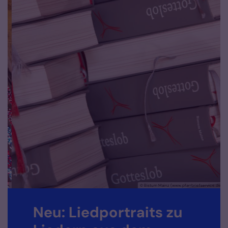
ann
© Bistum Mainz (www.pfarrbriefservice.de)
Neu: Liedportraits zu