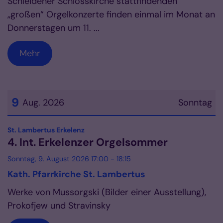
Schleidener Schlosskirche stattfindenden
„großen“ Orgelkonzerte finden einmal im Monat an
Donnerstagen um 11. ...
Mehr
9
Aug. 2026
Sonntag
Datum: 9. August 2026
:
St. Lambertus Erkelenz
4. Int. Erkelenzer Orgelsommer
Sonntag, 9. August 2026 17:00 - 18:15
Kath. Pfarrkirche St. Lambertus
Werke von Mussorgski (Bilder einer Ausstellung),
Prokofjew und Stravinsky