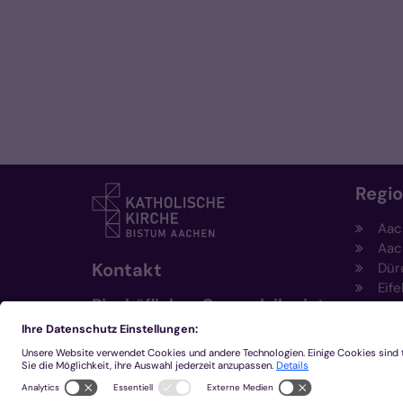
Regi
Aac
Aac
Kontakt
Dür
Eife
Bischöfliches Generalvikariat
Hei
Aachen
Kem
Kre
+49 241 452-0
Mön
kommunikation@bistum-
aachen.de