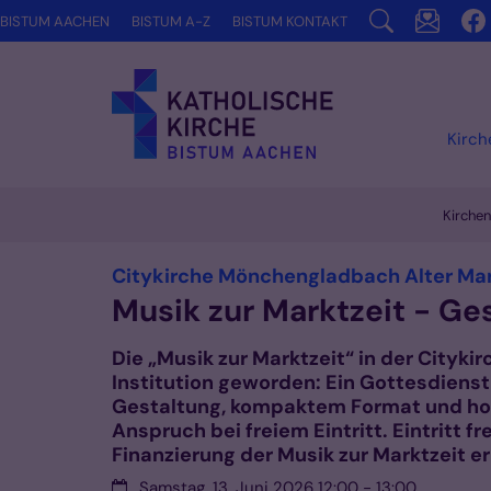
Zum Inhalt springen
BISTUM AACHEN
BISTUM A-Z
BISTUM KONTAKT
Kirc
Kirche
Citykirche Mönchengladbach Alter Ma
Musik zur Marktzeit - Ge
Die „Musik zur Marktzeit“ in der Citykirc
Institution geworden: Ein Gottesdienst 
Gestaltung, kompaktem Format und ho
Anspruch bei freiem Eintritt. Eintritt fr
Finanzierung der Musik zur Marktzeit e
Datum:
Samstag, 13. Juni 2026 12:00 - 13:00