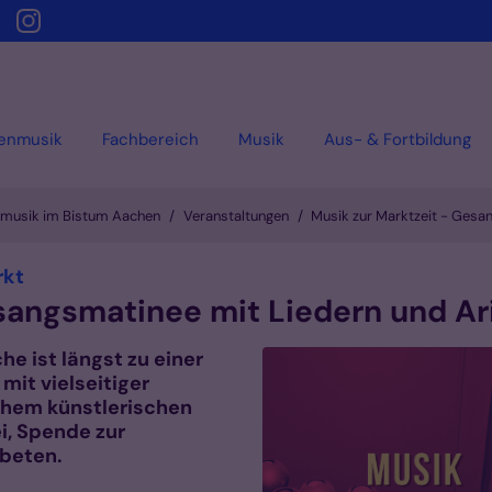
henmusik
Fachbereich
Musik
Aus- & Fortbildung
nmusik im Bistum Aachen
Veranstaltungen
Musik zur Marktzeit - Gesan
:
rkt
sangsmatinee mit Liedern und Ar
he ist längst zu einer
mit vielseitiger
hem künstlerischen
ei, Spende zur
rbeten.