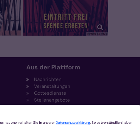
© Pfarre St. Vitus
Aus der Plattform
Nachrichten
Veranstaltungen
Gottesdienste
Stellenangebote
Kirchenzeitung
Amtsblatt (Kirchlicher Anzeiger)
Rechtsdatenbank
Meldestelle gemäß
t
Hinweisgeberschutzgesetz