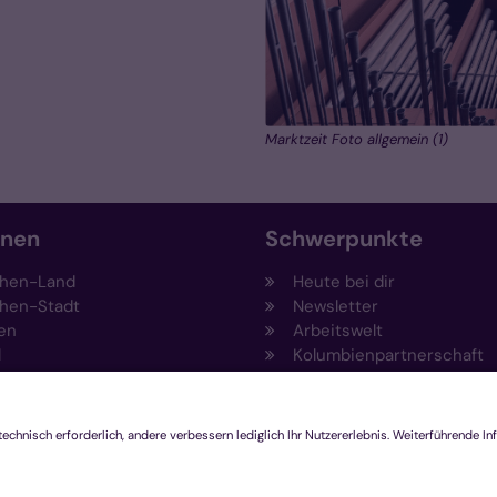
Marktzeit Foto allgemein (1)
onen
Schwerpunkte
hen-Land
Heute bei dir
hen-Stadt
Newsletter
en
Arbeitswelt
l
Kolumbienpartnerschaft
nsberg
Umweltportal
pen-Viersen
Prävention
feld
Fundraising
chengladbach
Stiftungen
Engagement und Ehrenam