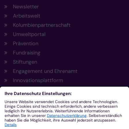
Newsletter
Arbeitswelt
Kolumbienpartnerschaft
Umweltportal
Prävention
Fundraising
Stiftungen
Engagement und Ehrenamt
Innovationsplattform
Aus der Plattform
Nachrichten
Veranstaltungen
Gottesdienste