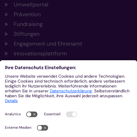
Umweltportal
Prävention
Fundraising
Stiftungen
Engagement und Ehrenamt
Innovationsplattform
Aus der Plattform
Nachrichten
Veranstaltungen
Gottesdienste
Stellenangebote
Kirchenzeitung
Amtsblatt (Kirchlicher Anzeiger)