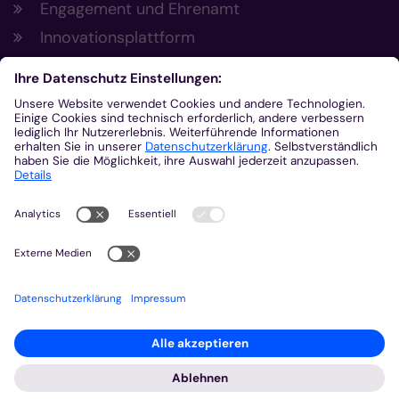
Engagement und Ehrenamt
Innovationsplattform
Aus der Plattform
Nachrichten
Veranstaltungen
Gottesdienste
Stellenangebote
Kirchenzeitung
Amtsblatt (Kirchlicher Anzeiger)
Rechtsdatenbank
Meldestelle gemäß Hinweisgeberschutzgesetz
2026 © Bistum Aachen
Impressum