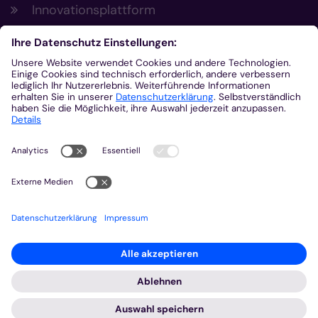
Innovationsplattform
Aus der Plattform
Nachrichten
Veranstaltungen
Gottesdienste
Stellenangebote
Kirchenzeitung
Amtsblatt (Kirchlicher Anzeiger)
Rechtsdatenbank
Meldestelle gemäß Hinweisgeberschutzgesetz
2026 © Bistum Aachen
Impressum