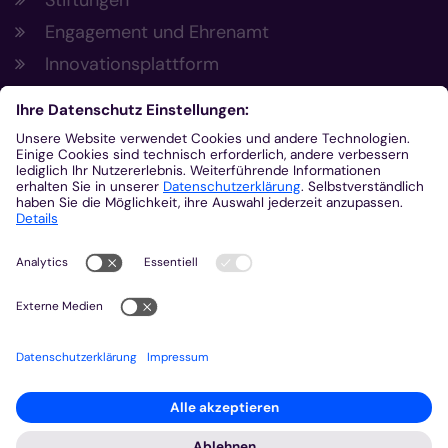
Stiftungen
Engagement und Ehrenamt
Innovationsplattform
Aus der Plattform
Nachrichten
Veranstaltungen
Gottesdienste
Stellenangebote
Kirchenzeitung
Amtsblatt (Kirchlicher Anzeiger)
Rechtsdatenbank
Meldestelle gemäß Hinweisgeberschutzgesetz