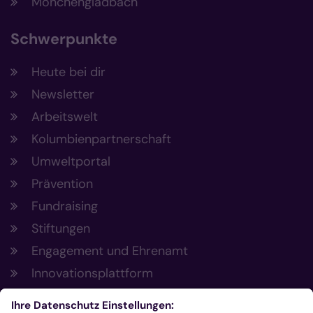
Mönchengladbach
Schwerpunkte
Heute bei dir
Newsletter
Arbeitswelt
Kolumbienpartnerschaft
Umweltportal
Prävention
Fundraising
Stiftungen
Engagement und Ehrenamt
Innovationsplattform
Aus der Plattform