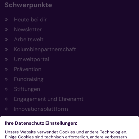
Schwerpunkte
Heute bei dir
Newsletter
Arbeitswelt
Kolumbienpartnerschaft
Umweltportal
Prävention
Fundraising
Stiftungen
Engagement und Ehrenamt
Innovationsplattform
Aus der Plattform