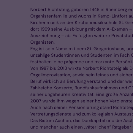
Norbert Richtsteig, geboren 1948 in Rheinberg 
Organistenfamilie und wuchs in Kamp-Lintfort auf
Kirchenmusik an der Kirchenmusikschule St. Gre
dort 1969 seine Ausbildung mit dem A-Examen – 
Auszeichnung – ab. Es folgten weitere Privatstu
Organisten.
Eng ist sein Name mit dem St. Gregoriushaus, un
unzählige Studentinnen und Studenten im Fach Or
festhalten, eine prägende und markante Persönli
Von 1987 bis 2013 wirkte Norbert Richtsteig als
Orgelimprovisation, sowie sein feines und sicher
Beruf wirklich als Berufung verstand, und der 
Zahlreiche Konzerte, Rundfunkaufnahmen und CD
seiner ungeheuren Kreativität. Eine große Anzah
2007 wurde ihm wegen seiner hohen Verdienste u
Auch nach seiner Pensionierung stand Richtsteig
Vertretungsdienste und zum kollegialen Austausc
Das Bistum Aachen, das Domkapitel und die Aac
und mancher auch einen „väterlichen“ Ratgeber 