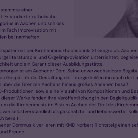
enstammte einer
. Er studierte katholische
gorius in Aachen und schloss
im Fach Improvisation mit
dien bei namhaften
d später mit der Kirchenmusikhochschule St.Gregroius, Aachen
gelliteraturspiel und Orgelimprovisation unterrichtet, begleit
chkeit und ein Garant dieser Ausbildungsstätte.
 Domorganist am Aachener Dom. Seine unverwechselbare Begabung
es Gespür für die Gestaltung der Liturgie ließen ihn auch dort
weit über die Grenzen Aachens hinaus großes Ansehen besaß.
-Produktionen, sowie eine Vielzahl von Kompositionen und Be
l dieser Werke fanden ihre Veröffentlichung in den Begleitpub
m die Kirchenmusik im Bistum Aachen der Titel des Kirchenmu
 wie selbstverständlich als geschätzter und liebenswerter Koll
h bereit.
hener Dommusik verlieren mit KMD Norbert Richtsteig einen s
und Freund.