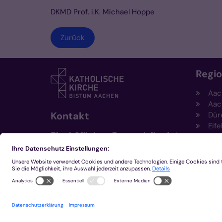
DKMD Prof. i.K. Michael Hoppe
Zurück
Regi
Aac
Aac
Kontakt
Dür
Eife
Bischöfliches Generalvikariat
Hei
Aachen
Kem
Kre
+49 241 452-0
Mön
kommunikation@bistum-
aachen.de
www.bistum-aachen.de