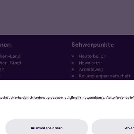
onen
Schwerpunkte
hen-Land
Heute bei dir
hen-Stadt
Newsletter
en
Arbeitswelt
l
Kolumbienpartnerschaft
nsberg
Umweltportal
pen-Viersen
Prävention
feld
Fundraising
chengladbach
Stiftungen
Engagement und Ehrenam
Innovationsplattform