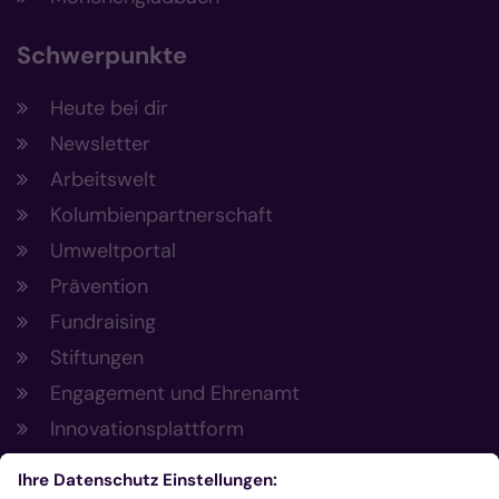
Schwerpunkte
Heute bei dir
Newsletter
Arbeitswelt
Kolumbienpartnerschaft
Umweltportal
Prävention
Fundraising
Stiftungen
Engagement und Ehrenamt
Innovationsplattform
Aus der Plattform