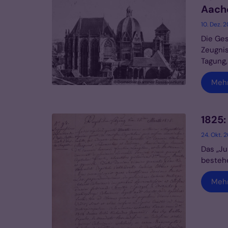
Aache
10. Dez. 
Die Ges
Zeugnis
Tagung, 
Meh
© Domschatzkammer Fotosammlung
1825:
24. Okt. 
Das „Ju
bestehe
Meh