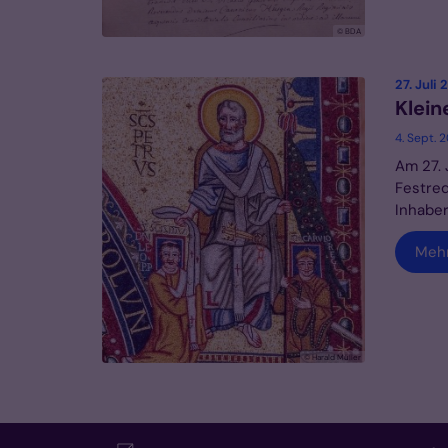
© BDA
27. Juli
Klein
4. Sept. 
Am 27. 
Festred
Inhaber
Meh
© Harald Müller