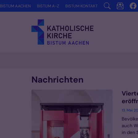
Zum Inhalt springen
BISTUM AACHEN
BISTUM A-Z
BISTUM KONTAKT
Nachrichten
Viert
eröff
13. Mai 2
Bevölke
auch W
in den 