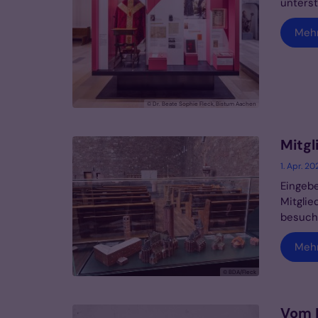
unterst
Meh
© Dr. Beate Sophie Fleck, Bistum Aachen
Mitgl
1. Apr. 20
Eingebe
Mitgli
besucht
Meh
© BDA/Fleck
Vom M