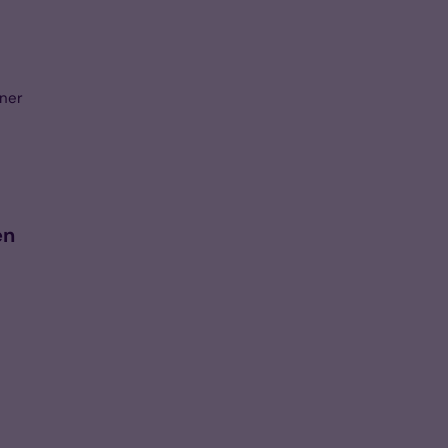
ner
en