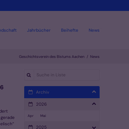
iedschaft
Jahrbücher
Beihefte
News
Geschichtsverein des Bistums Aachen
News
Suche in Liste
26
Archiv
2026
dert
Apr
Mai
 gerade
elisch“
2025