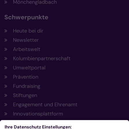
Mönchengladbach
Schwerpunkte
Heute bei dir
Newsletter
Arbeitswelt
Kolumbienpartnerschaft
Umweltportal
Prävention
Fundraising
Stiftungen
Engagement und Ehrenamt
Innovationsplattform