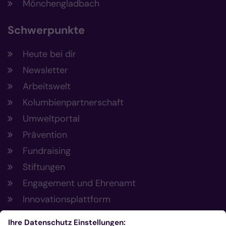
Mönchengladbach
Schwerpunkte
Heute bei dir
Newsletter
Arbeitswelt
Kolumbienpartnerschaft
Umweltportal
Prävention
Fundraising
Stiftungen
Engagement und Ehrenamt
Innovationsplattform