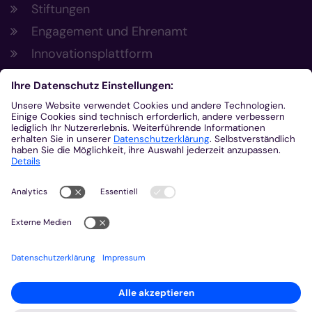
Stiftungen
Engagement und Ehrenamt
Innovationsplattform
Aus der Plattform
Nachrichten
Veranstaltungen
Gottesdienste
Stellenangebote
Kirchenzeitung
Amtsblatt (Kirchlicher Anzeiger)
Rechtsdatenbank
Meldestelle gemäß Hinweisgeberschutzgesetz