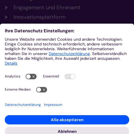
Engagement und Ehrenamt
Innovationsplattform
Aus der Plattform
Nachrichten
Veranstaltungen
Gottesdienste
Stellenangebote
Kirchenzeitung
Amtsblatt (Kirchlicher Anzeiger)
Rechtsdatenbank
Meldestelle gemäß Hinweisgeberschutzgesetz