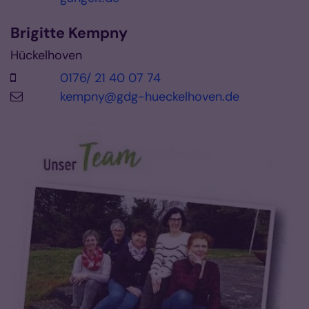
Brigitte
Kempny
Hückelhoven
0176/ 21 40 07 74
kempny@gdg-hueckelhoven.de