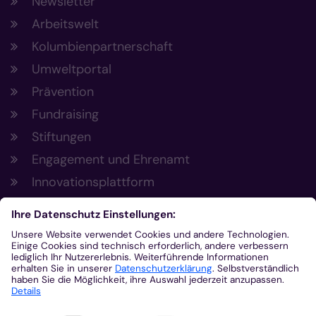
Newsletter
Arbeitswelt
Kolumbienpartnerschaft
Umweltportal
Prävention
Fundraising
Stiftungen
Engagement und Ehrenamt
Innovationsplattform
Aus der Plattform
Nachrichten
Veranstaltungen
Gottesdienste