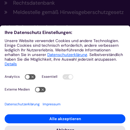
Rechtsdatenbank
Meldestelle gemäß Hinweisgeberschutzgesetz
Ida
Prinz-Hochgürtel
Regionale Frauenseelsorge Eifel
Büro und Besprechungsraum: Franziskushaus
Klosterplatz 1
53937
Schleiden
02445-9501-50
0172-4587923
ida.prinz-hochguertel@bistum-
aachen.de
http://www.frauenseelsorge-eifel.de