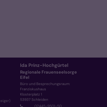
Ida
Prinz-Hochgürtel
Regionale Frauenseelsorge
Eifel
Büro und Besprechungsraum:
Franziskushaus
Klosterplatz 1
53937
Schleiden
zeiger)
02445-9501-50