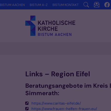
Zum Inhalt springen
BISTUM AACHEN
BISTUM A-Z
BISTUM KONTAKT
Links – Region Eifel
Beratungsangebote im Kreis 
Simmerath:
https://www.caritas-eifel.de/
https://www.frauen-helfen-frauen.eu/