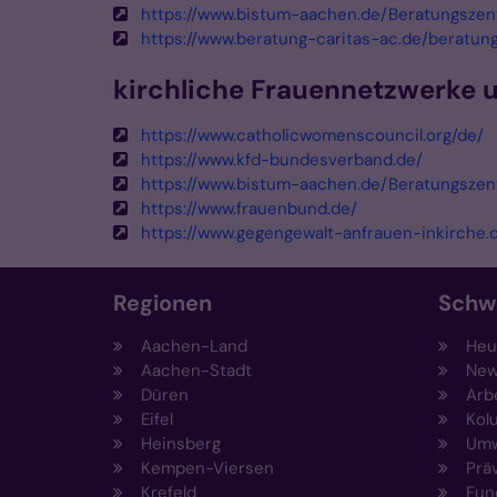
https://www.bistum-aachen.de/Beratungsze
https://www.beratung-caritas-ac.de/beratu
kirchliche Frauennetzwerke
https://www.catholicwomenscouncil.org/de/
https://www.kfd-bundesverband.de/
https://www.bistum-aachen.de/Beratungsze
https://www.frauenbund.de/
https://www.gegengewalt-anfrauen-inkirche.
Regionen
Schw
Aachen-Land
Heut
Aachen-Stadt
New
Düren
Arb
Eifel
Kol
Heinsberg
Umw
Kempen-Viersen
Prä
Krefeld
Fun