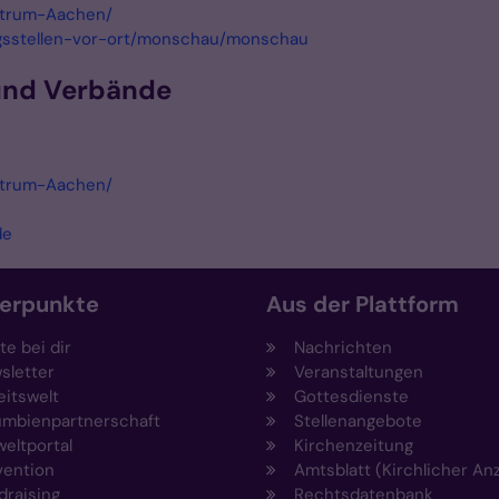
ntrum-Aachen/
ngsstellen-vor-ort/monschau/monschau
 und Verbände
ntrum-Aachen/
de
erpunkte
Aus der Plattform
e bei dir
Nachrichten
sletter
Veranstaltungen
eitswelt
Gottesdienste
umbienpartnerschaft
Stellenangebote
eltportal
Kirchenzeitung
vention
Amtsblatt (Kirchlicher An
draising
Rechtsdatenbank