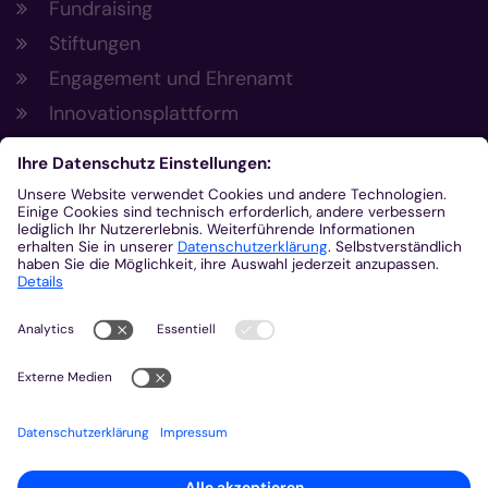
Fundraising
Stiftungen
Engagement und Ehrenamt
Innovationsplattform
Aus der Plattform
Nachrichten
Veranstaltungen
Gottesdienste
Stellenangebote
Kirchenzeitung
Amtsblatt (Kirchlicher Anzeiger)
Rechtsdatenbank
Meldestelle gemäß Hinweisgeberschutzgesetz