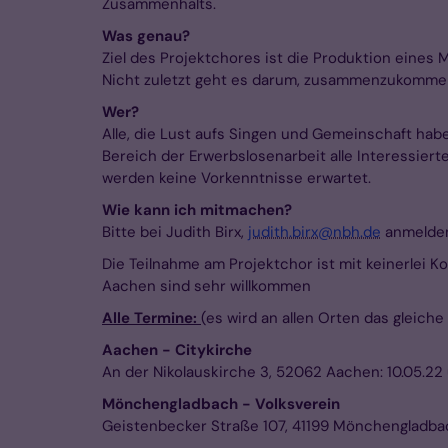
Zusammenhalts.
Was genau?
Ziel des Projektchores ist die Produktion eines 
Nicht zuletzt geht es darum, zusammenzukommen 
Wer?
Alle, die Lust aufs Singen und Gemeinschaft ha
Bereich der Erwerbslosenarbeit alle Interessiert
werden keine Vorkenntnisse erwartet.
Wie kann ich mitmachen?
Bitte bei Judith Birx,
judith.birx@nbh.de
anmelden
Die Teilnahme am Projektchor ist mit keinerlei 
Aachen sind sehr willkommen
Alle Termine:
(es wird an allen Orten das gleiche
Aachen - Citykirche
An der Nikolauskirche 3, 52062 Aachen: 10.05.22 
Mönchengladbach - Volksverein
Geistenbecker Straße 107, 41199 Mönchengladbach: