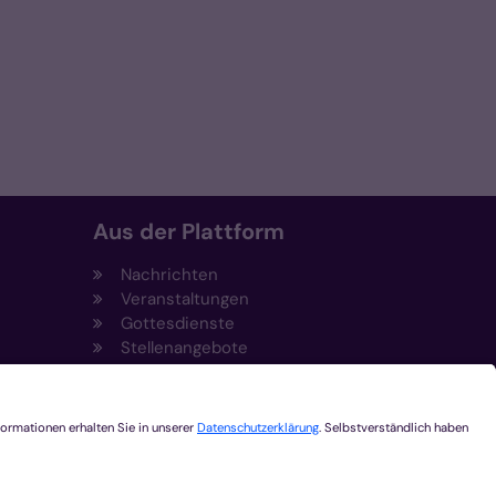
Aus der Plattform
Nachrichten
Veranstaltungen
Gottesdienste
Stellenangebote
Kirchenzeitung
Amtsblatt (Kirchlicher Anzeiger)
Rechtsdatenbank
Meldestelle gemäß
t
Hinweisgeberschutzgesetz