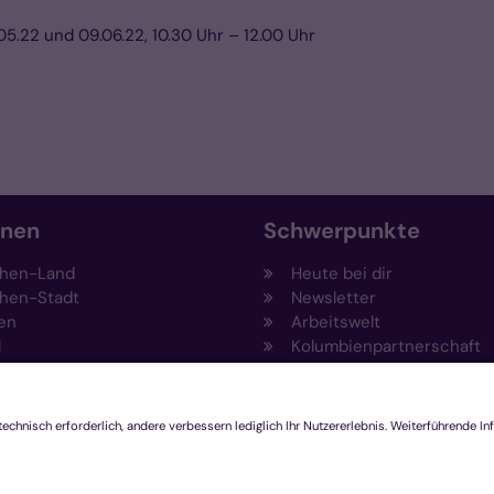
05.22 und 09.06.22, 10.30 Uhr – 12.00 Uhr
onen
Schwerpunkte
hen-Land
Heute bei dir
hen-Stadt
Newsletter
en
Arbeitswelt
l
Kolumbienpartnerschaft
nsberg
Umweltportal
pen-Viersen
Prävention
feld
Fundraising
chengladbach
Stiftungen
Engagement und Ehrenam
Innovationsplattform