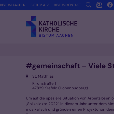
Zum Inhalt springen
BISTUM AACHEN
BISTUM A-Z
BISTUM KONTAKT
#gemeinschaft – Viele Sti
Ort:
St. Matthias
Kirchstraße 1
47829
Krefeld (Hohenbudberg)
Um auf die spezielle Situation von Arbeitslose
„Solikollekte 2022“ in diesem Jahr unter dem Mo
musikalisch und gründen einen Projektchor, den