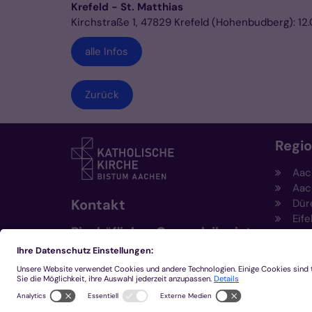
Krefeld - St. Matthias
Kirchstraße 1, 47829 Krefeld (Hohenbudberg): 12.
alle Infos
Zurück
Regi
Aac
Aac
Kontakt
Dür
Eife
Bischöfliches Generalvikariat
Hei
Aachen
Kem
Kre
+49 241 452-0
Mön
kommunikation@bistum-
aachen.de