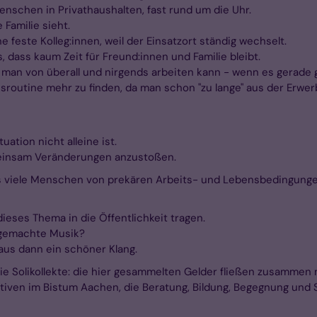
nschen in Privathaushalten, fast rund um die Uhr.
 Familie sieht.
e feste Kolleg:innen, weil der Einsatzort ständig wechselt.
dass kaum Zeit für Freund:innen und Familie bleibt.
ie man von überall und nirgends arbeiten kann - wenn es gerade g
sroutine mehr zu finden, da man schon "zu lange" aus der Erwerb
uation nicht alleine ist.
meinsam Veränderungen anzustoßen.
ss viele Menschen von prekären Arbeits- und Lebensbedingungen
es Thema in die Öffentlichkeit tragen.
m gemachte Musik?
aus dann ein schöner Klang.
ie Solikollekte: die hier gesammelten Gelder fließen zusamme
iativen im Bistum Aachen, die Beratung, Bildung, Begegnung und