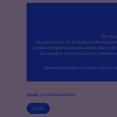
Der Sozi
„Als prekär kann ein Erwerbsverhältnis beze
soziales Integrationsniveau sinken, das in de
sie subjektiv mit Sinnverlusten, Anerken
Besonders häufig ist prekäre Arbeit in 
Quelle:
Solidaritätskollekte
Zurück