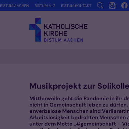
Zum Inhalt springen
BISTUM AACHEN
BISTUM A-Z
BISTUM KONTAKT
Musikprojekt zur Solikoll
Mittlerweile geht die Pandemie in ihr 
nicht in Gemeinschaft leben zu dürfen.
erwerbslose Menschen sind Verlierer:i
Arbeitslosigkeit bedrohten Menschen 
unter dem Motto „#gemeinschaft – Viel