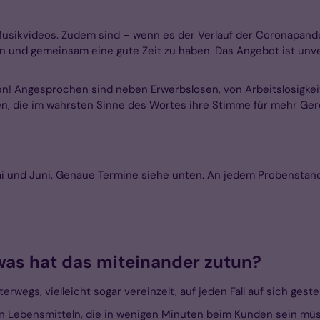
Musikvideos. Zudem sind – wenn es der Verlauf der Coronapandem
und gemeinsam eine gute Zeit zu haben. Das Angebot ist unverb
ben! Angesprochen sind neben Erwerbslosen, von Arbeitslosigk
en, die im wahrsten Sinne des Wortes ihre Stimme für mehr Gere
 und Juni. Genaue Termine siehe unten. An jedem Probenstandor
was hat das miteinander zutun?
erwegs, vielleicht sogar vereinzelt, auf jeden Fall auf sich gestel
n Lebensmitteln, die in wenigen Minuten beim Kunden sein mü