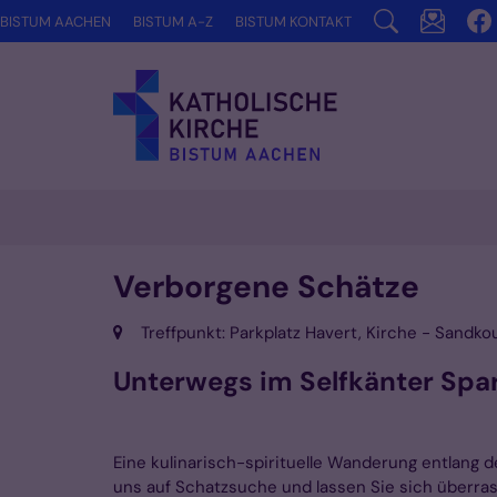
Zum Inhalt springen
BISTUM AACHEN
BISTUM A-Z
BISTUM KONTAKT
Verborgene Schätze
Ort:
Treffpunkt: Parkplatz Havert, Kirche - Sandko
Unterwegs im Selfkänter Spa
Eine kulinarisch-spirituelle Wanderung entlang d
uns auf Schatzsuche und lassen Sie sich überr