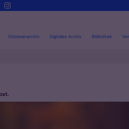
Diözesanarchiv
Digitales Archiv
Bibliothek
Ver
bst.