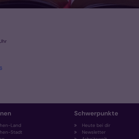
Uhr
6
onen
Schwerpunkte
hen-Land
Heute bei dir
hen-Stadt
Newsletter
en
Arbeitswelt