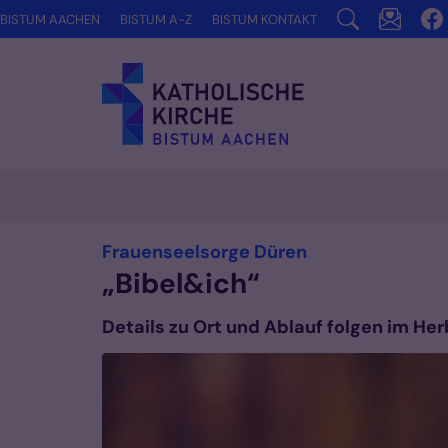
Zum Inhalt springen
BISTUM AACHEN
BISTUM A-Z
BISTUM KONTAKT
:
Frauenseelsorge Düren
„Bibel&ich“
Details zu Ort und Ablauf folgen im Her