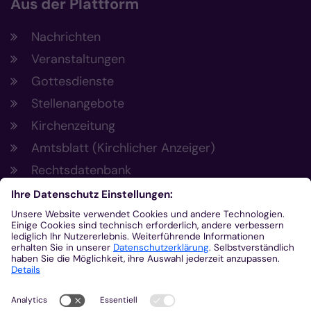
Aus der Plattform
Nachrichten
Veranstaltungen
Gottesdienste
Stellenangebote
Kirchenzeitung
Amtsblatt (Kirchlicher Anzeiger)
Rechtsdatenbank
Meldestelle gemäß Hinweisgeberschutzgesetz
Kontakt