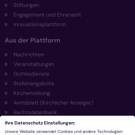
Stiftungen
Engagement und Ehrenamt
Innovationsplattform
Aus der Plattform
Nachrichten
Veranstaltungen
Gottesdienste
Stellenangebote
Kirchenzeitung
Amtsblatt (Kirchlicher Anzeiger)
Rechtsdatenbank
Meldestelle gemäß Hinweisgeberschutzgesetz