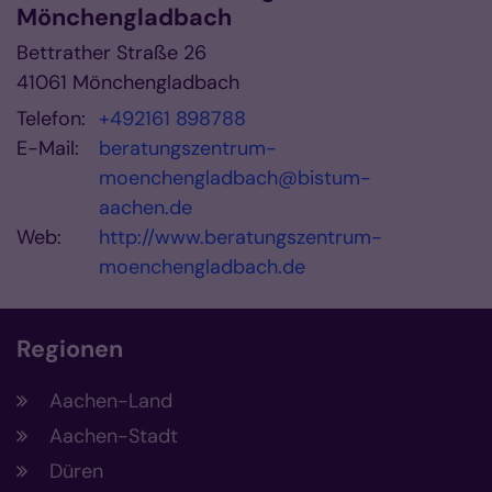
Mönchengladbach
Bettrather Straße 26
41061
Mönchengladbach
Telefon:
+492161 898788
E-Mail:
beratungszentrum-
moenchengladbach@bistum-
aachen.de
Web:
http://www.beratungszentrum-
moenchengladbach.de
Regionen
Aachen-Land
Aachen-Stadt
Düren